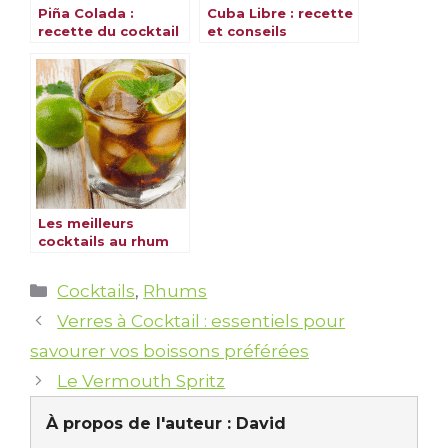
Piña Colada :
Cuba Libre : recette
recette du cocktail
et conseils
antillais
Les meilleurs
cocktails au rhum
pour sublimer vos
soirées
Catégories
Cocktails
,
Rhums
Verres à Cocktail : essentiels pour
savourer vos boissons préférées
Le Vermouth Spritz
À propos de l'auteur :
David