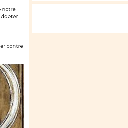
e notre
adopter
ter contre