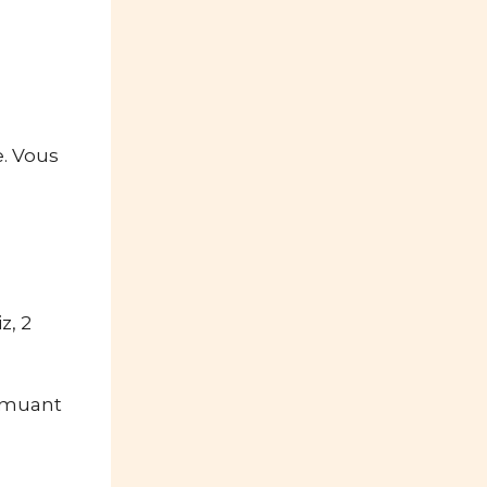
. Vous
z, 2
remuant