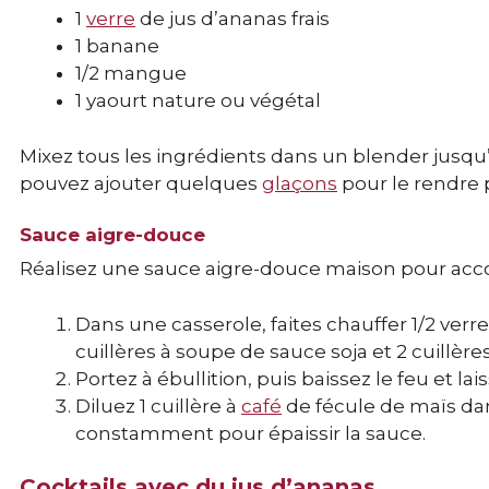
1
verre
de jus d’ananas frais
1 banane
1/2 mangue
1 yaourt nature ou végétal
Mixez tous les ingrédients dans un blender jusq
pouvez ajouter quelques
glaçons
pour le rendre p
Sauce aigre-douce
Réalisez une sauce aigre-douce maison pour acco
Dans une casserole, faites chauffer 1/2 verre 
cuillères à soupe de sauce soja et 2 cuillère
Portez à ébullition, puis baissez le feu et l
Diluez 1 cuillère à
café
de fécule de maïs da
constamment pour épaissir la sauce.
Cocktails avec du jus d’ananas