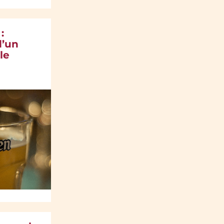
:
d’un
le