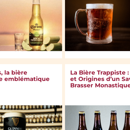
 la bière
La Bière Trappiste :
se emblématique
et Origines d’un Sa
Brasser Monastiqu