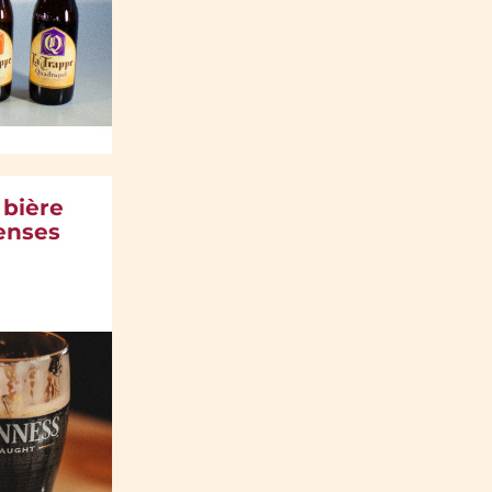
 bière
tenses