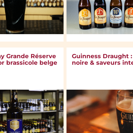
ay Grande Réserve
Guinness Draught :
or brassicole belge
noire & saveurs in