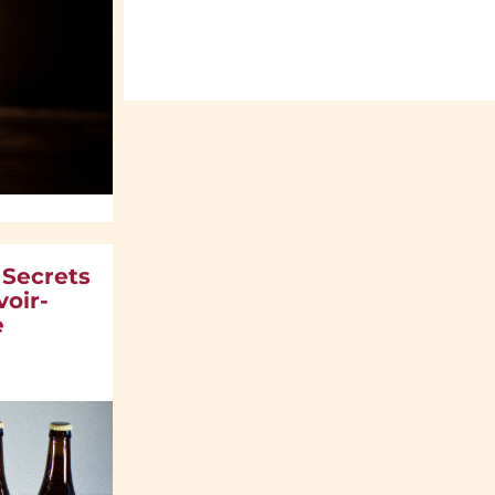
 Secrets
voir-
e