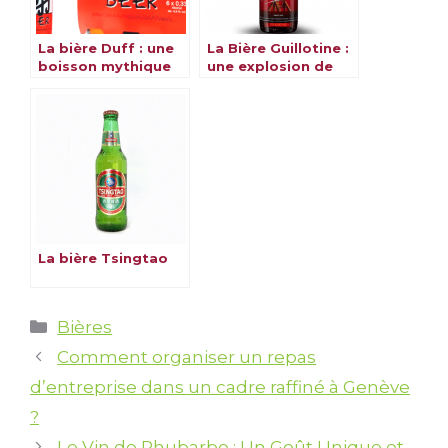
La bière Duff : une
La Bière Guillotine :
boisson mythique
une explosion de
et emblématique
saveurs
La bière Tsingtao
Catégories
Bières
Comment organiser un repas
d’entreprise dans un cadre raffiné à Genève
?
Le Vin de Rhubarbe : Un Goût Unique et