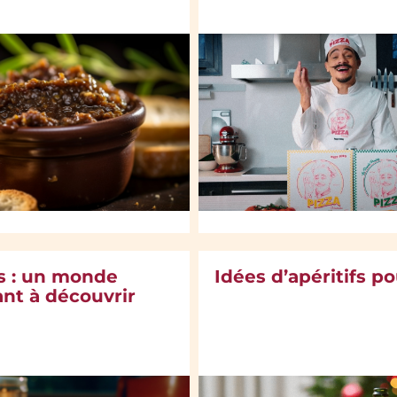
s : un monde
Idées d’apéritifs p
ant à découvrir