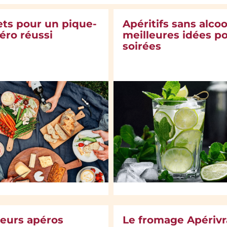
ets pour un pique-
Apéritifs sans alcool
éro réussi
meilleures idées p
soirées
leurs apéros
Le fromage Apérivr