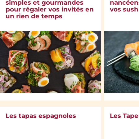
simples et gourmandes
nancéens
pour régaler vos invités en
vos sush
un rien de temps
Les tapas espagnoles
Les Tap