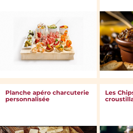
Planche apéro charcuterie
Les Chip
personnalisée
croustill