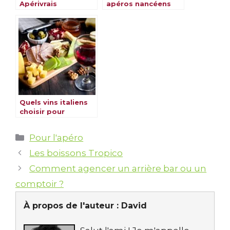
Apérivrais
apéros nancéens
pour savourer vos
sushis
Quels vins italiens
choisir pour
accompagner une
planche de
Catégories
Pour l'apéro
charcuteries et
fromages ?
Les boissons Tropico
Comment agencer un arrière bar ou un
comptoir ?
À propos de l'auteur :
David