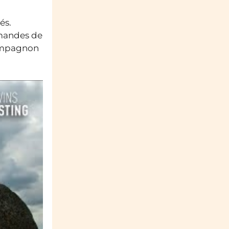
és.
rmandes de
compagnon