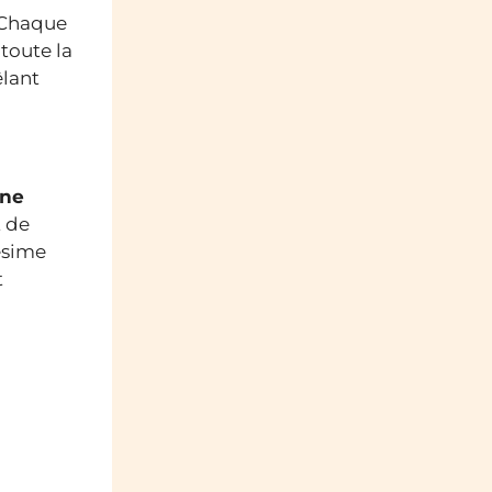
 Chaque
toute la
êlant
gne
t de
ésime
t