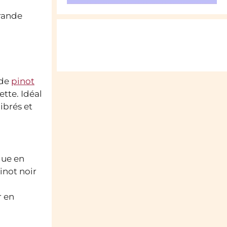
rande
 de
pinot
ette. Idéal
ibrés et
que en
inot noir
r en