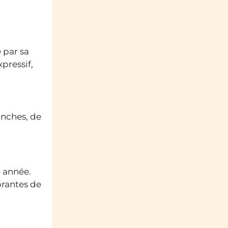
 par sa
xpressif,
anches, de
e année.
brantes de