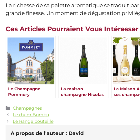
La richesse de sa palette aromatique se traduit p
grande finesse. Un moment de dégustation privil
Ces Articles Pourraient Vous Intéresser
Le Champagne
La maison
La Maison A
Pommery
champagne Nicolas
ses champa
Catégories
Champagnes
Le rhum Bumbu
Le Range bouteille
À propos de l'auteur :
David