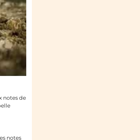
x notes de
elle
es notes