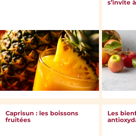
s’invite 
Caprisun : les boissons
Les bienf
fruitées
antioxyd