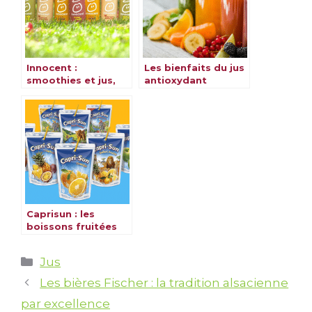
Innocent :
Les bienfaits du jus
smoothies et jus,
antioxydant
saveurs et couleurs
Caprisun : les
boissons fruitées
Catégories
Jus
Les bières Fischer : la tradition alsacienne
par excellence