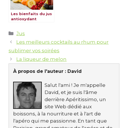
Les bienfaits du jus
antioxydant
Catégories
Jus
Les meilleurs cocktails au rhum pour
sublimer vos soirées
La liqueur de melon
À propos de l'auteur :
David
Salut l'ami ! Je m'appelle
David, et je suis l'âme
derrière Apéritissimo, un
site Web dédié aux
boissons, à la nourriture et à l'art de
l'apéro qui me passionne. En tant que
Parisien, grand amateur de l'apéro et de