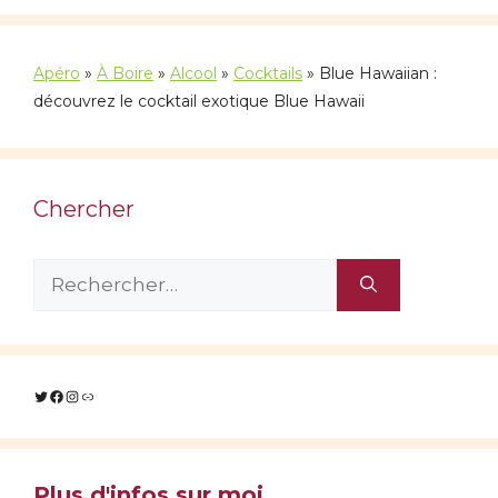
Apéro
»
À Boire
»
Alcool
»
Cocktails
»
Blue Hawaiian :
découvrez le cocktail exotique Blue Hawaii
Chercher
Rechercher :
Twitter
Facebook
Instagram
Lien
Plus d'infos sur moi