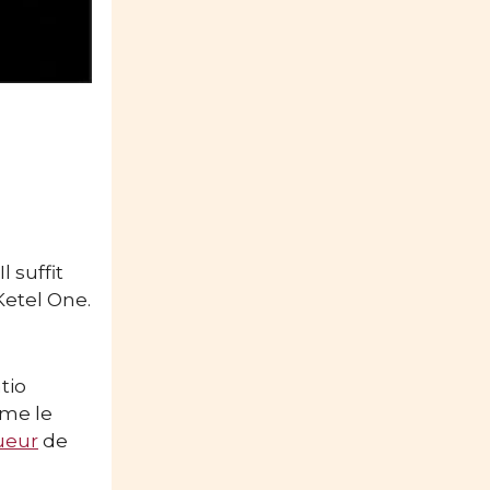
 Il suffit
 Ketel One.
tio
mme le
ueur
de