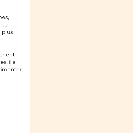
bes,
 ce
e plus
rchent
s, il a
érimenter