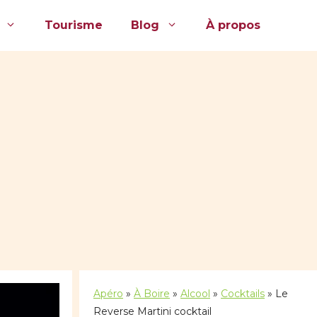
Tourisme
Blog
À propos
Apéro
»
À Boire
»
Alcool
»
Cocktails
»
Le
Reverse Martini cocktail