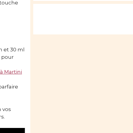
 touche
h et 30 ml
 pour
 à Martini
parfaire
n vos
s.