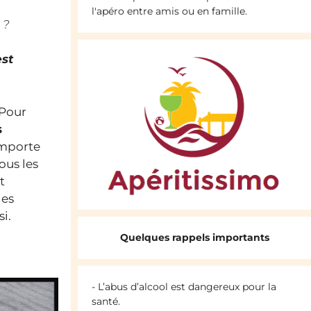
l'apéro entre amis ou en famille.
 ?
est
 Pour
s
’importe
ous les
t
des
i.
Quelques rappels importants
- L’abus d’alcool est dangereux pour la
santé.