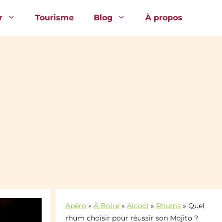
r
Tourisme
Blog
À propos
Apéro
»
À Boire
»
Alcool
»
Rhums
»
Quel
rhum choisir pour réussir son Mojito ?