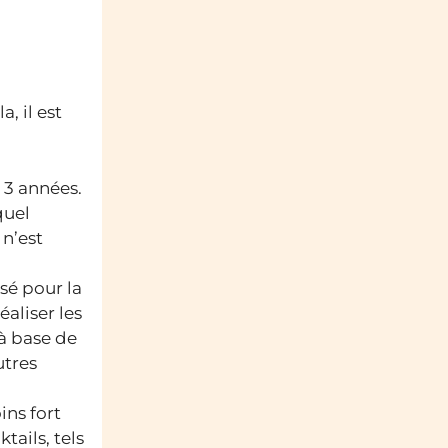
, il est
t 3 années.
quel
 n’est
isé pour la
aliser les
 à base de
utres
ins fort
tails, tels