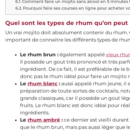
Comment faire un mojito sans alcool en 5 minutes 
Pourquoi faire ses courses en ligne pour acheter v
Quel sont les types de rhum qu’on peut u
Un vrai mojito doit absolument contenir du rhum. Ce
important de connaitre les différents types de rhum,
Le rhum brun :
également appelé
vieux rh
Il possède un gout très prononcé et très par
ingrédient. De ce fait, il est préférable de le
donc pas le rhum idéal pour faire un mojito r
Le
rhum blanc
:
aussi appelé rhum jeune, il es
préparation de toute sortes de cocktails, no
grands classiques, car il possède un gout lég
fruits. Le rhum blanc est donc idéal pour réal
ingrédients.
Le
rhum ambré
:
ce dernier est vieilli durant
que le rhum brun, mais pas aussi léger que le 