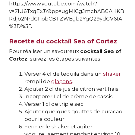
https://www.youtube.com/watch?
v=21U6TxqExJY&pp=ugMICgJmchABGAHKB
Rdjb2NrdGFpbCBTZWEgb2YgQ29ydGV6IA
%3D%3D
Recette du cocktail Sea of Cortez
Pour réaliser un savoureux
cocktail Sea of
Cortez
, suivez les étapes suivantes :
Verser 4 cl de tequila dans un
shaker
rempli de
glaçons
.
Ajouter 2 cl de jus de citron vert frais.
Incorporer 1 cl de crème de cassis.
Verser 1 cl de triple sec.
Ajouter quelques gouttes de curacao
pour la couleur.
Fermer le shaker et agiter
vigoureusement pendant environ 10