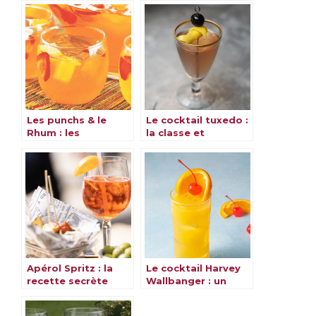
Les punchs & le
Le cocktail tuxedo :
Rhum : les
la classe et
meilleures recettes
l’élégance dans un
verre
Apérol Spritz : la
Le cocktail Harvey
recette secrète
Wallbanger : un
pour un cocktail
classique revisité
inoubliable