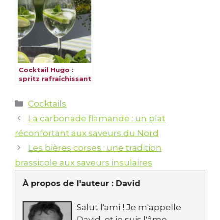
Cocktail Hugo :
spritz rafraîchissant
fleur de sureau
Catégories
Cocktails
La carbonade flamande : un plat
réconfortant aux saveurs du Nord
Les bières corses : une tradition
brassicole aux saveurs insulaires
À propos de l'auteur :
David
Salut l'ami ! Je m'appelle
David, et je suis l'âme