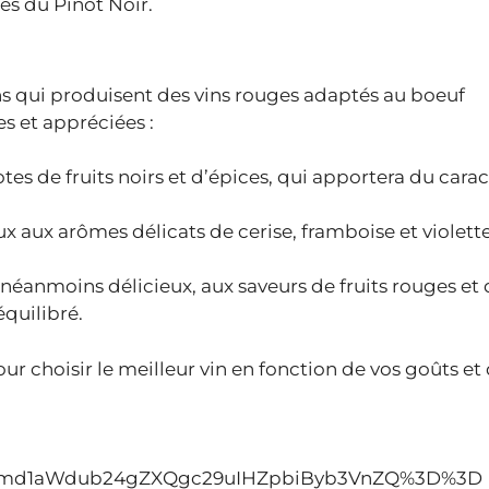
es du Pinot Noir.
qui produisent des vins rouges adaptés au boeuf
s et appréciées :
otes de fruits noirs et d’épices, qui apportera du carac
ux aux arômes délicats de cerise, framboise et violette
néanmoins délicieux, aux saveurs de fruits rouges et 
quilibré.
ur choisir le meilleur vin en fonction de vos goûts et
cmd1aWdub24gZXQgc29uIHZpbiByb3VnZQ%3D%3D