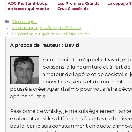
AOC Pic Saint-Loup,
Les Premiers Grands
Le cépage T
un trésor qui monte
Crus Classés de
en puissance
Bordeaux
Catégories
Vins rouges
Les champagnes Jacques Selosse
La passion du golf et du whisky réunie
À propos de l'auteur :
David
Salut l'ami ! Je m'appelle David, et 
boissons, à la nourriture et à l'art 
amateur de l'apéro et de cocktails, 
nouvelles saveurs et de moments con
poussé à créer Apéritissimo pour vous faire déc
apéros réussis.
Passionné de whisky, je me suis également lancé 
explorant ainsi les différentes facettes de l'uni
pas là, car je suis constamment en quête d'innov