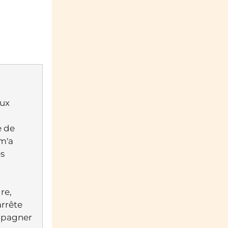
aux
e de
 m'a
es
re,
arrête
ompagner