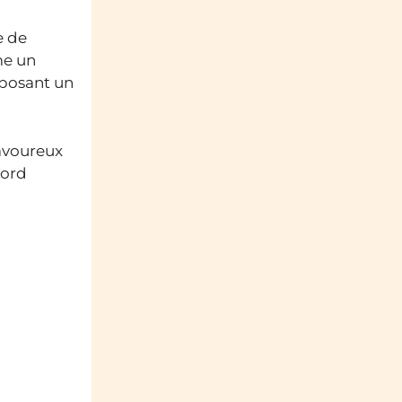
e de
me un
oposant un
savoureux
cord