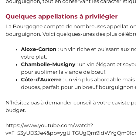
bourguignon, tout en conservant les caractéristiqu
Quelques appellations à privilégier
La Bourgogne compte de nombreuses appellations 
bourguignon. Voici quelques-unes des plus célèbre
Aloxe-Corton
: un vin riche et puissant aux n
votre plat.
Chambolle-Musigny
: un vin élégant et soye
pour sublimer la viande de bœuf.
Côte-d’Auxerre
: un vin plus abordable mais 
douces, parfait pour un boeuf bourguignon é
N’hésitez pas à demander conseil à votre caviste po
budget.
https://www.youtube.com/watch?
v=F_53yUD3Je4&pp=ygUlTGUgQm9ldWYgQm91