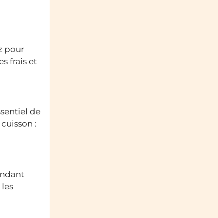
z pour
s frais et
ssentiel de
cuisson :
endant
 les