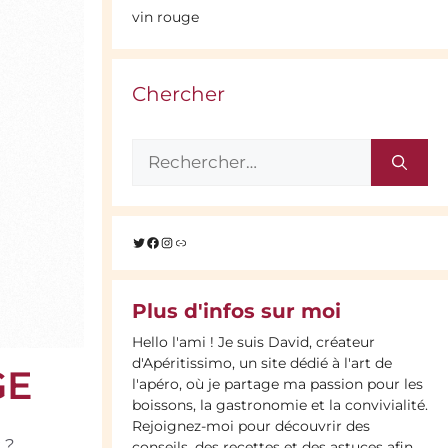
vin rouge
Chercher
Rechercher :
Twitter
Facebook
Instagram
Lien
Plus d'infos sur moi
Hello l'ami ! Je suis David, créateur
d'Apéritissimo, un site dédié à l'art de
GE
l'apéro, où je partage ma passion pour les
boissons, la gastronomie et la convivialité.
Rejoignez-moi pour découvrir des
 ?
conseils, des recettes et des astuces afin