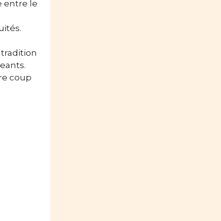
 entre le
ités.
tradition
geants.
tre coup