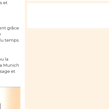
s et
ent grâce
e
du temps.
ou la
la Munich
ssage et