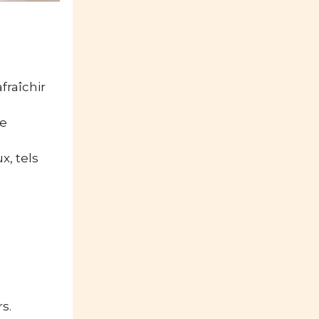
fraîchir
se
x, tels
s.