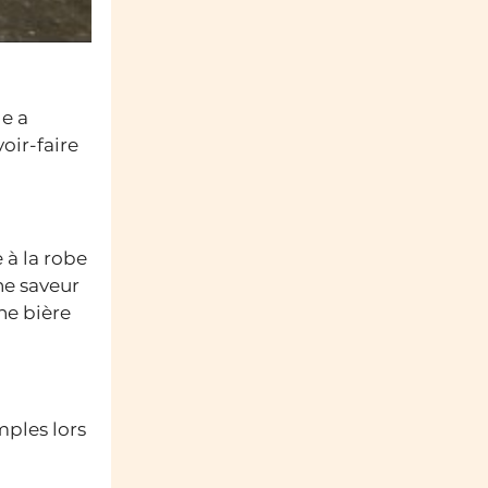
le a
oir-faire
 à la robe
ne saveur
ne bière
mples lors