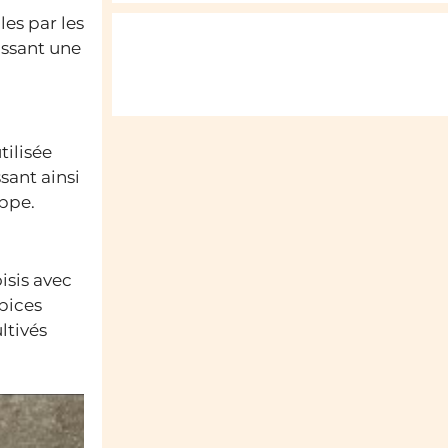
les par les
issant une
ilisée
sant ainsi
appe.
isis avec
épices
ltivés