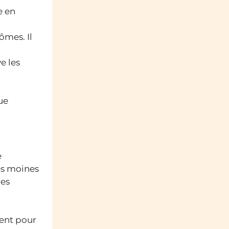
e en
ômes. Il
e les
ue
e
es moines
les
ment pour