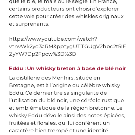
que le blé, le maïs ou le seigle. En France,
certains producteurs ont choisi d’explorer
cette voie pour créer des whiskies originaux
et surprenants.
https://www.youtube.com/watch?
v=nvWk2yd3aRM&pp=ygUTTGUgV2hpc2t5IE
ZyYW7Dp2Fpcw%3D%3D
Eddu : Un whisky breton à base de blé noir
La distillerie des Menhirs, située en
Bretagne, est à l’origine du célèbre whisky
Eddu. Ce dernier tire sa singularité de
l’utilisation du blé noir, une céréale rustique
et emblématique de la région bretonne. Le
whisky Eddu dévoile ainsi des notes épicées,
fruitées et florales, qui lui confèrent un
caractère bien trempé et une identité