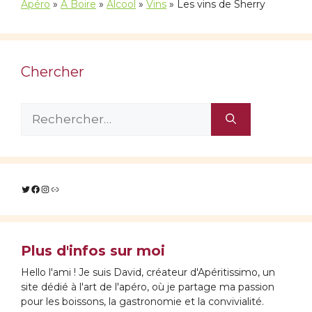
Apéro
»
À Boire
»
Alcool
»
Vins
»
Les vins de Sherry
Chercher
Rechercher :
Twitter
Facebook
Instagram
Lien
Plus d'infos sur moi
Hello l'ami ! Je suis David, créateur d'Apéritissimo, un
site dédié à l'art de l'apéro, où je partage ma passion
pour les boissons, la gastronomie et la convivialité.