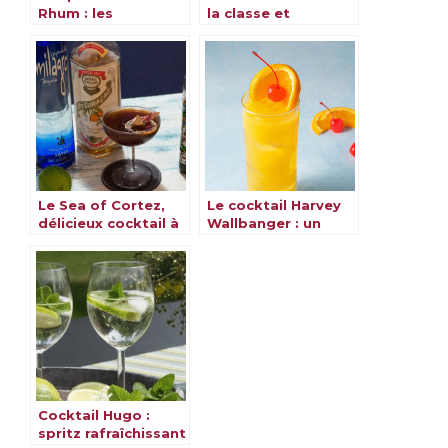
Rhum : les
la classe et
meilleures recettes
l’élégance dans un
verre
Le Sea of Cortez,
Le cocktail Harvey
délicieux cocktail à
Wallbanger : un
découvrir
classique revisité
Cocktail Hugo :
spritz rafraîchissant