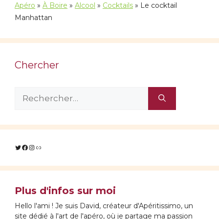
Apéro
»
À Boire
»
Alcool
»
Cocktails
»
Le cocktail
Manhattan
Chercher
Rechercher :
Twitter
Facebook
Instagram
Lien
Plus d'infos sur moi
Hello l'ami ! Je suis David, créateur d'Apéritissimo, un
site dédié à l'art de l'apéro, où je partage ma passion