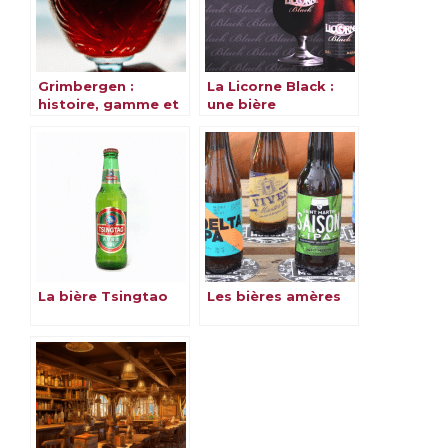
Grimbergen :
La Licorne Black :
histoire, gamme et
une bière
saveurs
alsacienne et
magique
La bière Tsingtao
Les bières amères