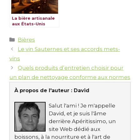
La bière artisanale
aux États-Unis
Catégories
Bières
Le vin Sauternes et ses accords mets-
vins
Quels produits d’entretien choisir pour
un plan de nettoyage conforme aux normes
À propos de l'auteur :
David
Salut l'ami ! Je m'appelle
David, et je suis l'âme
derrière Apéritissimo, un
site Web dédié aux
boissons, à la nourriture et à l'art de