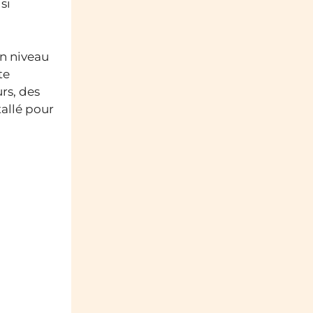
si
on niveau
te
rs, des
tallé pour