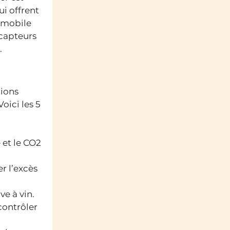
i offrent
n mobile
 capteurs
.
tions
Voici les 5
 et le CO2
r l’excès
e à vin.
contrôler