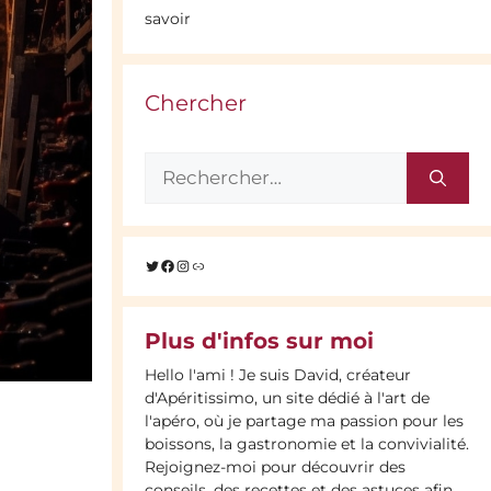
savoir
Chercher
Rechercher :
Twitter
Facebook
Instagram
Lien
Plus d'infos sur moi
Hello l'ami ! Je suis David, créateur
d'Apéritissimo, un site dédié à l'art de
l'apéro, où je partage ma passion pour les
boissons, la gastronomie et la convivialité.
Rejoignez-moi pour découvrir des
conseils, des recettes et des astuces afin