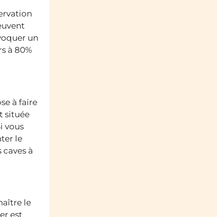
servation
peuvent
ovoquer un
rs à 80%
se à faire
t située
Si vous
ter le
 caves à
aître le
er est