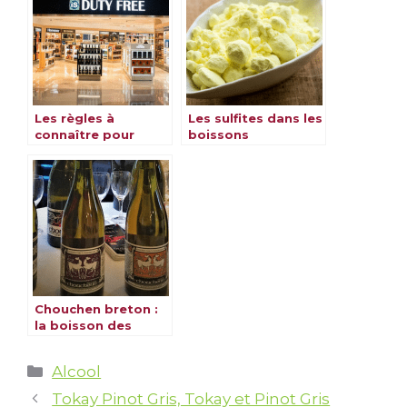
Les règles à
Les sulfites dans les
connaître pour
boissons
l’achat d’alcool
alcoolisées : alcool,
dans un aéroport
vin, champagne et
rhum
Chouchen breton :
la boisson des
dieux de Bretagne
Catégories
Alcool
Tokay Pinot Gris, Tokay et Pinot Gris