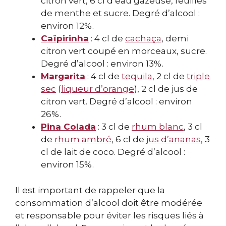
citron vert, 6 cl d’eau gazeuse, feuilles
de menthe et sucre. Degré d’alcool :
environ 12%.
Caïpirinha
: 4 cl de
cachaça
, demi
citron vert coupé en morceaux, sucre.
Degré d’alcool : environ 13%.
Margarita
: 4 cl de
tequila
, 2 cl de
triple
sec
(
liqueur d’orange
), 2 cl de jus de
citron vert. Degré d’alcool : environ
26%.
Pina Colada
: 3 cl de
rhum blanc
, 3 cl
de
rhum ambré
, 6 cl de
jus d’ananas
, 3
cl de lait de coco. Degré d’alcool :
environ 15%.
Il est important de rappeler que la
consommation d’alcool doit être modérée
et responsable pour éviter les risques liés à