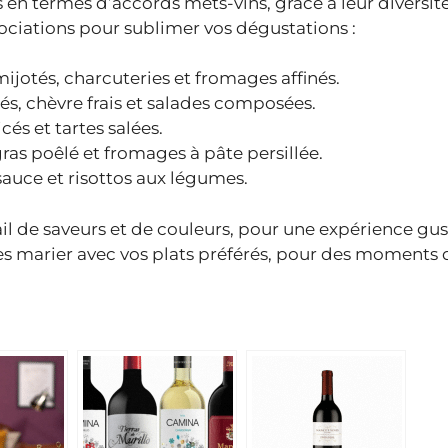
 en termes d’accords mets-vins, grâce à leur diversité
sociations pour sublimer vos dégustations :
 mijotés, charcuteries et fromages affinés.
és, chèvre frais et salades composées.
icés et tartes salées.
 gras poêlé et fromages à pâte persillée.
 sauce et risottos aux légumes.
ail de saveurs et de couleurs, pour une expérience gus
à les marier avec vos plats préférés, pour des moments 