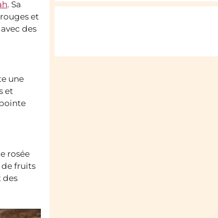
ah
. Sa
 rouges et
, avec des
nte une
s et
 pointe
be rosée
 de fruits
t des