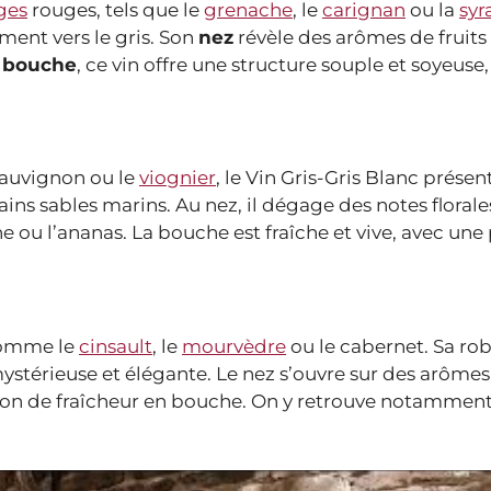
ges
rouges, tels que le
grenache
, le
carignan
ou la
syr
ment vers le gris. Son
nez
révèle des arômes de fruits
n
bouche
, ce vin offre une structure souple et soyeuse
 sauvignon ou le
viognier
, le Vin Gris-Gris Blanc prése
ins sables marins. Au nez, il dégage des notes florale
che ou l’ananas. La bouche est fraîche et vive, avec une
 comme le
cinsault
, le
mourvèdre
ou le cabernet. Sa ro
 mystérieuse et élégante. Le nez s’ouvre sur des arômes
sion de fraîcheur en bouche. On y retrouve notammen