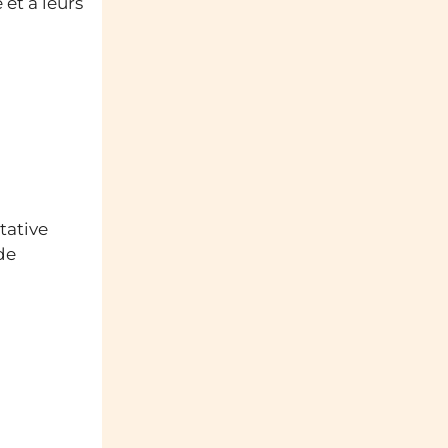
 et à leurs
tative
de