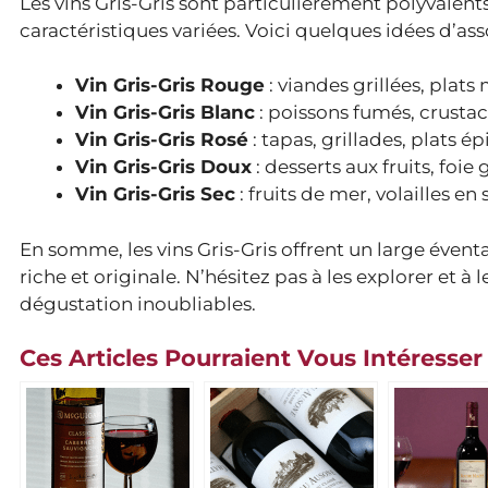
Les vins Gris-Gris sont particulièrement polyvalents
caractéristiques variées. Voici quelques idées d’as
Vin Gris-Gris Rouge
: viandes grillées, plats
Vin Gris-Gris Blanc
: poissons fumés, crustac
Vin Gris-Gris Rosé
: tapas, grillades, plats ép
Vin Gris-Gris Doux
: desserts aux fruits, foie
Vin Gris-Gris Sec
: fruits de mer, volailles en
En somme, les vins Gris-Gris offrent un large évent
riche et originale. N’hésitez pas à les explorer et 
dégustation inoubliables.
Ces Articles Pourraient Vous Intéresser