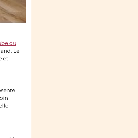
obe du
mand. Le
e et
ésente
foin
elle