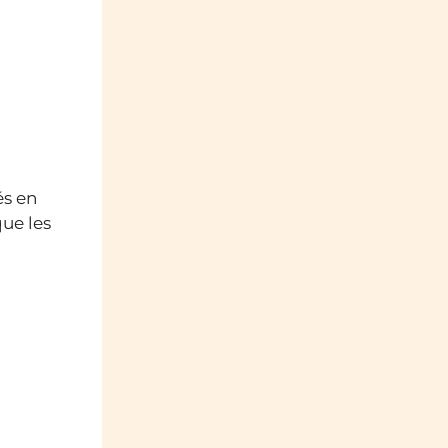
és en
que les