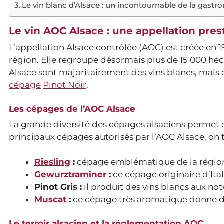
Le vin blanc d’Alsace : un incontournable de la gastr
Le vin AOC Alsace : une appellation pres
L’appellation Alsace contrôlée (AOC) est créée en 19
région. Elle regroupe désormais plus de 15 000 he
Alsace sont majoritairement des vins blancs, mai
cépage
Pinot Noir
.
Les cépages de l’AOC Alsace
La grande diversité des cépages alsaciens permet 
principaux cépages autorisés par l’AOC Alsace, on t
Riesling
:
cépage emblématique de la région, i
Gewurztraminer
:
ce cépage originaire d’Ital
Pinot Gris :
il produit des vins blancs aux not
Muscat
:
ce cépage très aromatique donne des 
Le terroir alsacien et la réglementation AOC