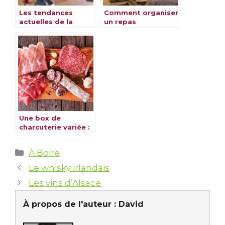
Les tendances
Comment organiser
actuelles de la
un repas
consommation de
d’entreprise dans
café en France
un cadre raffiné à
Genève ?
Une box de
charcuterie variée :
pour qui, pour quoi
?
Catégories
À Boire
Le whisky irlandais
Les vins d’Alsace
À propos de l'auteur :
David