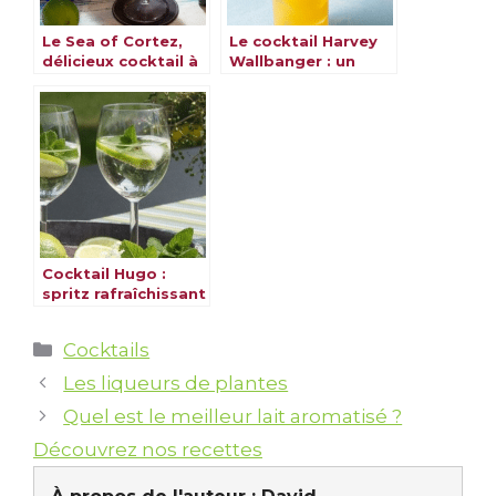
Le Sea of Cortez,
Le cocktail Harvey
délicieux cocktail à
Wallbanger : un
découvrir
classique revisité
Cocktail Hugo :
spritz rafraîchissant
fleur de sureau
Catégories
Cocktails
Les liqueurs de plantes
Quel est le meilleur lait aromatisé ?
Découvrez nos recettes