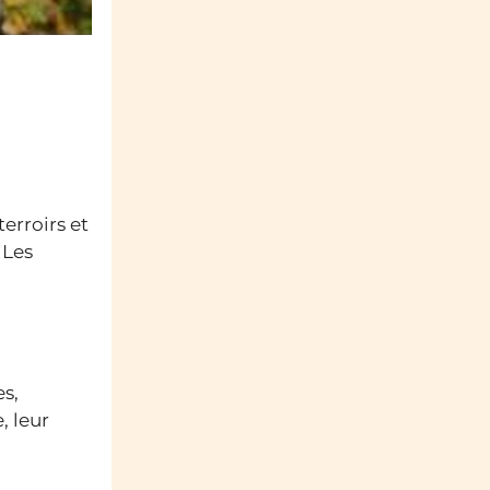
erroirs et
. Les
es,
, leur