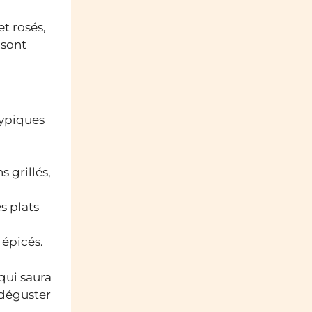
t rosés,
 sont
typiques
 grillés,
s plats
 épicés.
 qui saura
 déguster