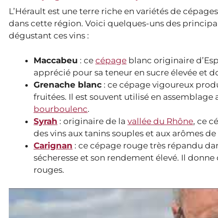
L’Hérault est une terre riche en variétés de cépages,
dans cette région. Voici quelques-uns des princip
dégustant ces vins :
Maccabeu
: ce
cépage
blanc originaire d’Esp
apprécié pour sa teneur en sucre élevée et d
Grenache blanc
: ce cépage vigoureux produi
fruitées. Il est souvent utilisé en assemblag
bourboulenc
.
Syrah
: originaire de la
vallée du Rhône
, ce c
des vins aux tanins souples et aux arômes de f
Carignan
: ce cépage rouge très répandu dan
sécheresse et son rendement élevé. Il donne d
rouges.