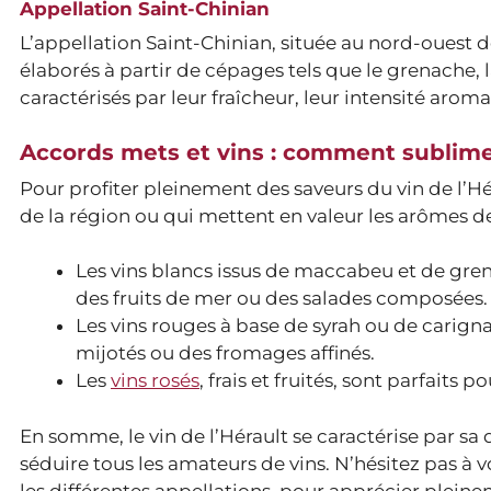
Appellation Saint-Chinian
L’appellation Saint-Chinian, située au nord-ouest d
élaborés à partir de cépages tels que le grenache, l
caractérisés par leur fraîcheur, leur intensité aroma
Accords mets et vins : comment sublime
Pour profiter pleinement des saveurs du vin de l’Hér
de la région ou qui mettent en valeur les arômes de 
Les vins blancs issus de maccabeu et de gren
des fruits de mer ou des salades composées.
Les vins rouges à base de syrah ou de carig
mijotés ou des fromages affinés.
Les
vins rosés
, frais et fruités, sont parfait
En somme, le vin de l’Hérault se caractérise par sa d
séduire tous les amateurs de vins. N’hésitez pas à 
les différentes appellations, pour apprécier pleinemen