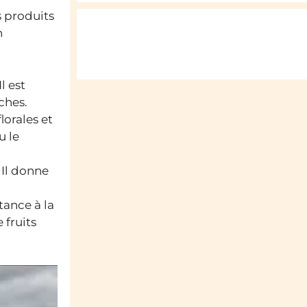
s produits
n
 Il est
ches.
lorales et
u le
 Il donne
tance à la
 fruits