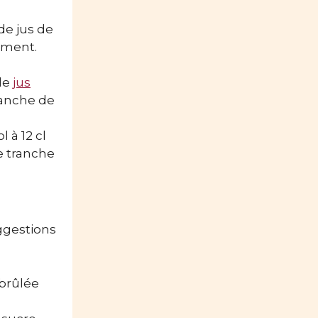
de jus de
ement.
 de
jus
ranche de
 à 12 cl
e tranche
uggestions
brûlée