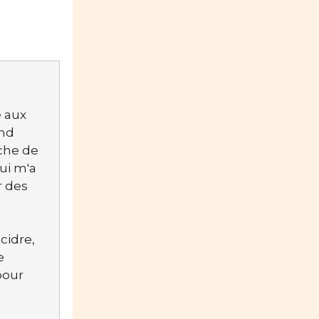
é aux
and
rche de
ui m'a
r des
cidre,
e
pour