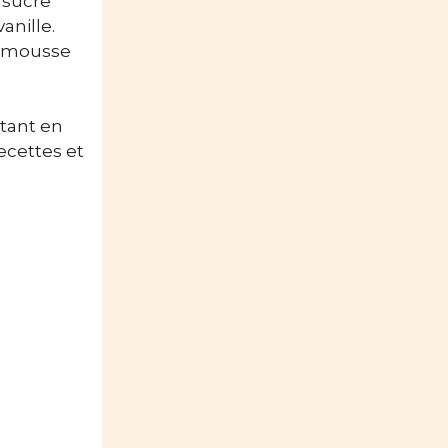
 sucre
anille.
e mousse
 tant en
recettes et