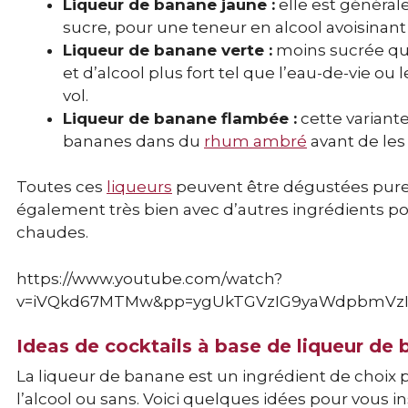
Liqueur de banane jaune :
elle est généra
sucre, pour une teneur en alcool avoisinant 
Liqueur de banane verte :
moins sucrée que 
et d’alcool plus fort tel que l’eau-de-vie ou 
vol.
Liqueur de banane flambée :
cette variant
bananes dans du
rhum ambré
avant de les 
Toutes ces
liqueurs
peuvent être dégustées pures,
également très bien avec d’autres ingrédients po
chaudes.
https://www.youtube.com/watch?
v=iVQkd67MTMw&pp=ygUkTGVzIG9yaWdpbmVzI
Ideas de cocktails à base de liqueur de
La liqueur de banane est un ingrédient de choix 
l’alcool ou sans. Voici quelques idées pour vous ins