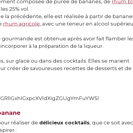
lement composée de purée de bananes, de
rhum b
les 25% vol.
la précédente, elle est réalisée à partir de banane
le
rhum agricole
, avec une teneur en alcool supérie
e gourmande est obtenue après avoir fait flamber le
incorporer à la préparation de la liqueur.
 sur glace ou dans des cocktails. Elles se marient
ur créer de savoureuses recettes de desserts et de
GRlIGxhIGxpcXVldXIgZGUgYmFuYW5l
 banane
pour réaliser de
délicieux cocktails
, que ce soit ave
pirer :