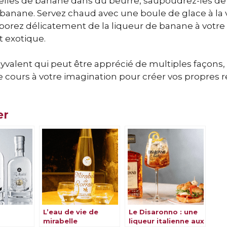
delles de banane dans du beurre, saupoudrez-les de
 banane. Servez chaud avec une boule de glace à la v
porez délicatement de la liqueur de banane à votr
 exotique.
yvalent qui peut être apprécié de multiples façons,
bre cours à votre imagination pour créer vos propres 
er
L’eau de vie de
Le Disaronno : une
mirabelle
liqueur italienne aux