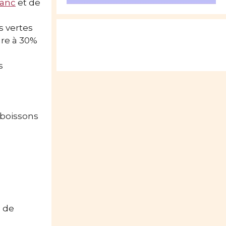
lanc
et de
s vertes
ure à 30%
s
 boissons
c de