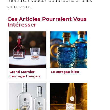
mettra sans aucun doute du soleil dans
votre verre !
Ces Articles Pourraient Vous
Intéresser
Grand Marnier :
Le curaçao bleu
héritage français
riche en saveurs &
traditions