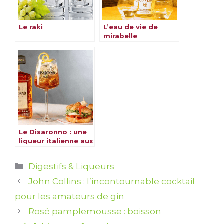
Le raki
L’eau de vie de
mirabelle
Le Disaronno : une
liqueur italienne aux
amandes
Catégories
Digestifs & Liqueurs
John Collins : l’incontournable cocktail
pour les amateurs de gin
Rosé pamplemousse : boisson