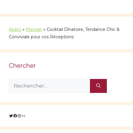
Apéro
»
Manger
»
Cocktail Dînatoire, Tendance Chic &
Conviviale pour vos Réceptions
Chercher
Rechercher :
Twitter
Facebook
Instagram
Lien