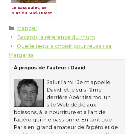
Le cassoulet, ce
plat du Sud-Ouest
qui réchauffe les
cœurs et les
Catégories
Manger
assiettes
Bacardi, la référence du rhum
Quelle tequila choisir pour réussir sa
Margarita
À propos de l'auteur :
David
Salut l'ami ! Je m'appelle
David, et je suis l'âme
derrière Apéritissimo, un
site Web dédié aux
boissons, à la nourriture et à l'art de
l'apéro qui me passionne. En tant que
Parisien, grand amateur de l'apéro et de