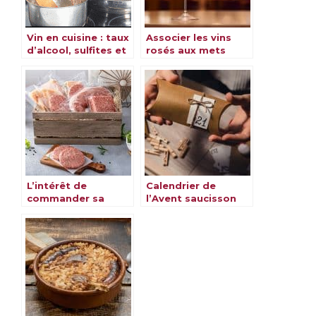
Vin en cuisine : taux
Associer les vins
d’alcool, sulfites et
rosés aux mets
temps
d’évaporation
L’intérêt de
Calendrier de
commander sa
l’Avent saucisson
viande en ligne
24 jours d’apéro à
la maison