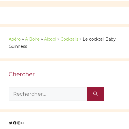
Apéro
»
À Boire
»
Alcool
»
Cocktails
»
Le cocktail Baby
Guinness
Chercher
Rechercher :
Twitter
Facebook
Instagram
Lien