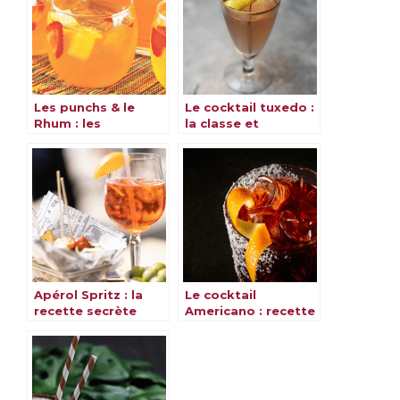
Les punchs & le
Le cocktail tuxedo :
Rhum : les
la classe et
meilleures recettes
l’élégance dans un
verre
Apérol Spritz : la
Le cocktail
recette secrète
Americano : recette
pour un cocktail
rafraîchissante et
inoubliable
savoureuse