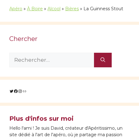
Apéro
»
À Boire
»
Alcool
»
Bières
»
La Guinness Stout
Chercher
Rechercher :
Twitter
Facebook
Instagram
Lien
Plus d'infos sur moi
Hello l'ami ! Je suis David, créateur d'Apéritissimo, un
site dédié à l'art de l'apéro, où je partage ma passion