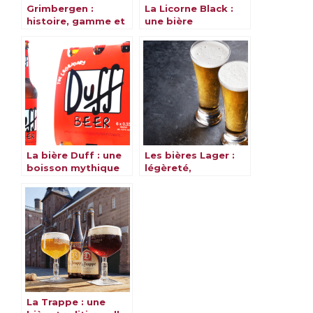
Grimbergen :
La Licorne Black :
histoire, gamme et
une bière
saveurs
alsacienne et
magique
La bière Duff : une
Les bières Lager :
boisson mythique
légèreté,
et emblématique
rafraîchissement et
variété
La Trappe : une