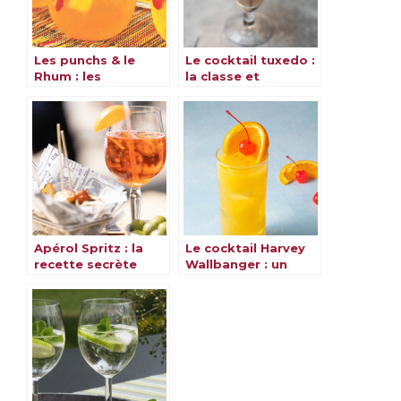
Les punchs & le
Le cocktail tuxedo :
Rhum : les
la classe et
meilleures recettes
l’élégance dans un
verre
Apérol Spritz : la
Le cocktail Harvey
recette secrète
Wallbanger : un
pour un cocktail
classique revisité
inoubliable