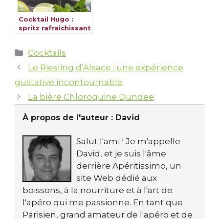
Cocktail Hugo :
spritz rafraîchissant
fleur de sureau
Catégories
Cocktails
Le Riesling d’Alsace : une expérience
gustative incontournable
La bière Chloroquine Dundee
À propos de l'auteur :
David
Salut l'ami ! Je m'appelle
David, et je suis l'âme
derrière Apéritissimo, un
site Web dédié aux
boissons, à la nourriture et à l'art de
l'apéro qui me passionne. En tant que
Parisien, grand amateur de l'apéro et de