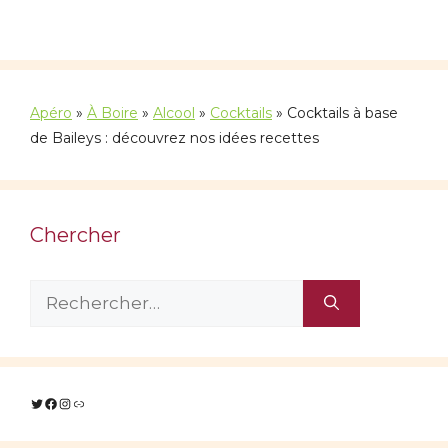
Apéro
»
À Boire
»
Alcool
»
Cocktails
»
Cocktails à base
de Baileys : découvrez nos idées recettes
Chercher
Rechercher :
Twitter
Facebook
Instagram
Lien