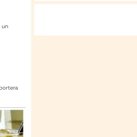
r un
pportera