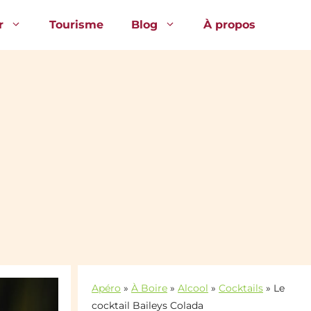
r
Tourisme
Blog
À propos
Apéro
»
À Boire
»
Alcool
»
Cocktails
»
Le
cocktail Baileys Colada