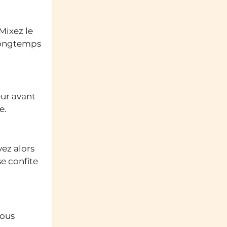
Mixez le
 longtemps
eur avant
e.
vez alors
e confite
vous