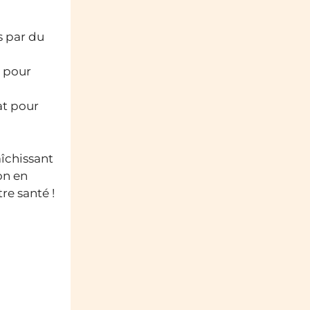
s par du
e pour
at pour
aîchissant
on en
re santé !