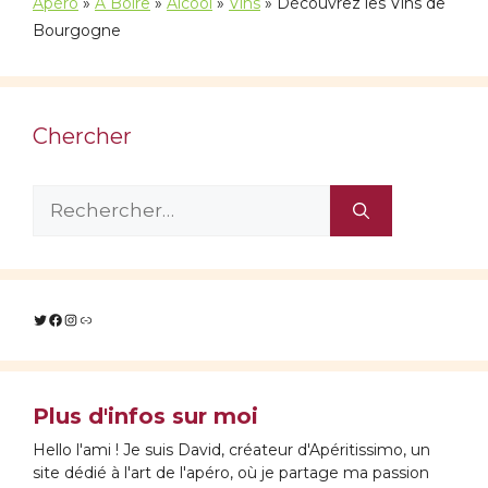
Apéro
»
À Boire
»
Alcool
»
Vins
»
Découvrez les Vins de
Bourgogne
Chercher
Rechercher :
Twitter
Facebook
Instagram
Lien
Plus d'infos sur moi
Hello l'ami ! Je suis David, créateur d'Apéritissimo, un
site dédié à l'art de l'apéro, où je partage ma passion