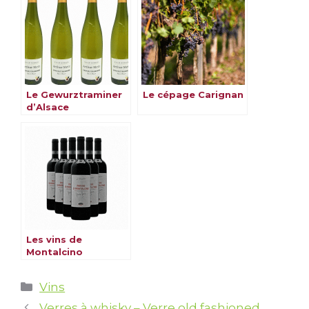
Le Gewurztraminer
Le cépage Carignan
d’Alsace
Les vins de
Montalcino
Catégories
Vins
Verres à whisky – Verre old fashioned,