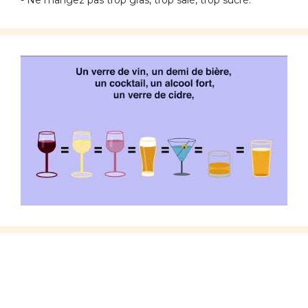
- Ne mangez pas trop gras, trop salé, trop sucré.