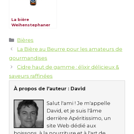
La bière
Weihenstephaner
Catégories
Bières
La Bière au Beurre pour les amateurs de
gourmandises
Cidre haut de gamme : élixir délicieux &
saveurs raffinées
À propos de l'auteur :
David
Salut l'ami ! Je m'appelle
David, et je suis l'âme
derrière Apéritissimo, un
site Web dédié aux
boissons, à la nourriture et à l'art de