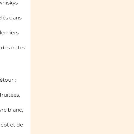
whiskys
elés dans
derniers
t des notes
étour :
fruitées,
vre blanc,
icot et de