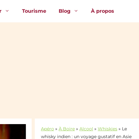
r
Tourisme
Blog
À propos
Apéro
»
À Boire
»
Alcool
»
Whiskies
»
Le
whisky indien : un voyage gustatif en Asie