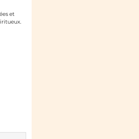
ées et
iritueux.