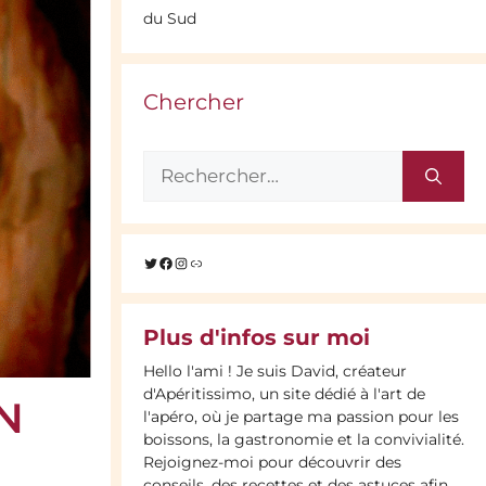
du Sud
Chercher
Rechercher :
Twitter
Facebook
Instagram
Lien
Plus d'infos sur moi
Hello l'ami ! Je suis David, créateur
d'Apéritissimo, un site dédié à l'art de
N
l'apéro, où je partage ma passion pour les
boissons, la gastronomie et la convivialité.
Rejoignez-moi pour découvrir des
conseils, des recettes et des astuces afin