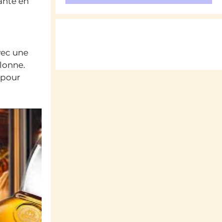
ante en
vec une
olonne.
 pour