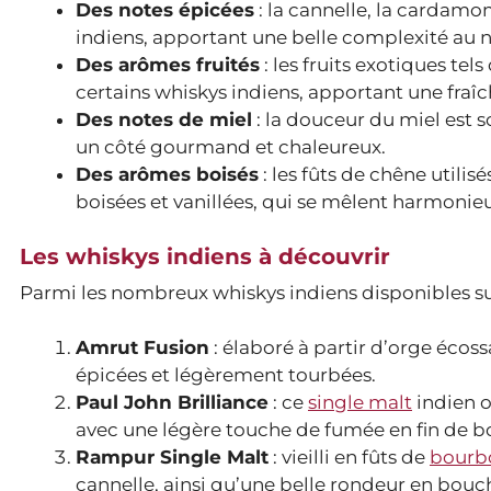
Des notes épicées
: la cannelle, la cardam
indiens, apportant une belle complexité au
Des arômes fruités
: les fruits exotiques te
certains whiskys indiens, apportant une fraî
Des notes de miel
: la douceur du miel est s
un côté gourmand et chaleureux.
Des arômes boisés
: les fûts de chêne utilis
boisées et vanillées, qui se mêlent harmoni
Les whiskys indiens à découvrir
Parmi les nombreux whiskys indiens disponibles sur
Amrut Fusion
: élaboré à partir d’orge écoss
épicées et légèrement tourbées.
Paul John Brilliance
: ce
single malt
indien o
avec une légère touche de fumée en fin de b
Rampur Single Malt
: vieilli en fûts de
bourb
cannelle, ainsi qu’une belle rondeur en bouc