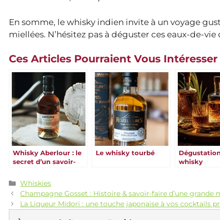
En somme, le whisky indien invite à un voyage gust
miellées. N’hésitez pas à déguster ces eaux-de-vie 
Ces Articles Pourraient Vous Intéresser
Whisky Aberlour : le
Le whisky tourbé
Dégustatio
secret d’un savoir-
whisky
faire unique
Catégories
Whiskies
Champagne Gosset : Histoire & savoir-faire d’une grande 
La Liqueur Midori : une touche japonaise à vos cocktails p