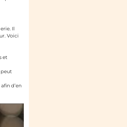
rie. Il
r. Voici
s et
 peut
afin d’en