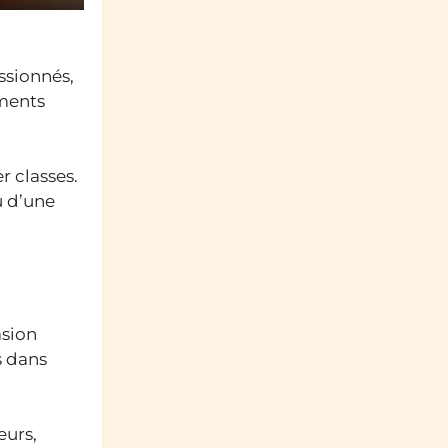
ssionnés,
ements
r classes.
u d’une
asion
s dans
eurs,