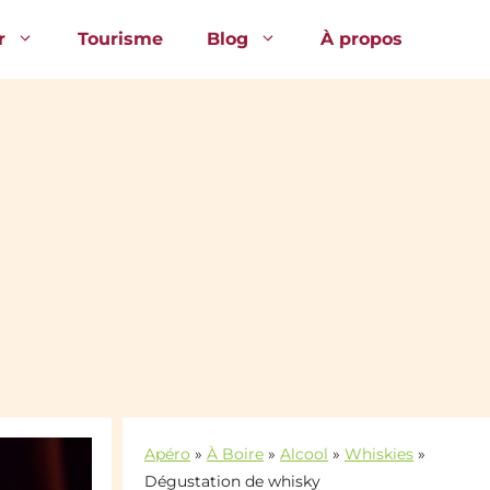
r
Tourisme
Blog
À propos
Apéro
»
À Boire
»
Alcool
»
Whiskies
»
Dégustation de whisky