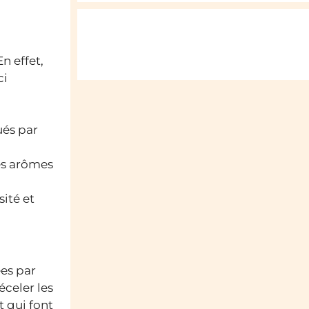
n effet,
ci
ués par
des arômes
sité et
es par
éceler les
t qui font