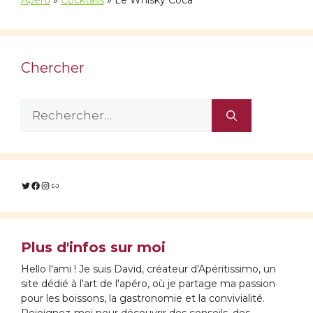
Apéro
»
Cocktails
»
Le Whisky Coca
Chercher
Rechercher :
Twitter
Facebook
Instagram
Lien
Plus d'infos sur moi
Hello l'ami ! Je suis David, créateur d'Apéritissimo, un
site dédié à l'art de l'apéro, où je partage ma passion
pour les boissons, la gastronomie et la convivialité.