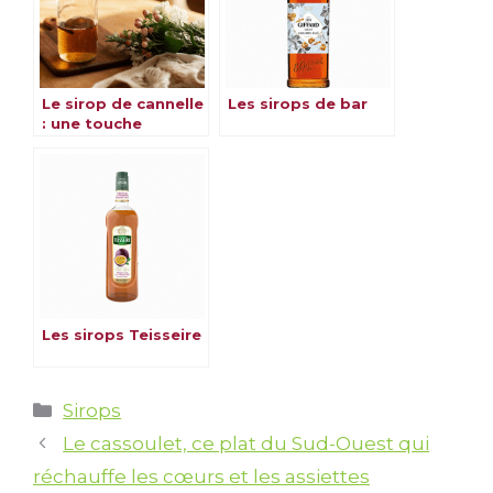
Le sirop de cannelle
Les sirops de bar
: une touche
d’originalité pour
boissons
Les sirops Teisseire
Catégories
Sirops
Le cassoulet, ce plat du Sud-Ouest qui
réchauffe les cœurs et les assiettes