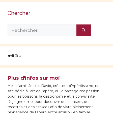
Chercher
Rechercher :
Twitter
Facebook
Instagram
Lien
Plus d'infos sur moi
Hello l'ami ! Je suis David, créateur d'Apéritissimo, un
site dédié à l'art de l'apéro, où je partage ma passion
pour les boissons, la gastronomie et la convivialité.
Rejoignez-moi pour découvrir des conseils, des
recettes et des astuces afin de vivre pleinement
l'expérience de l'apéro entre amis ou en famille.