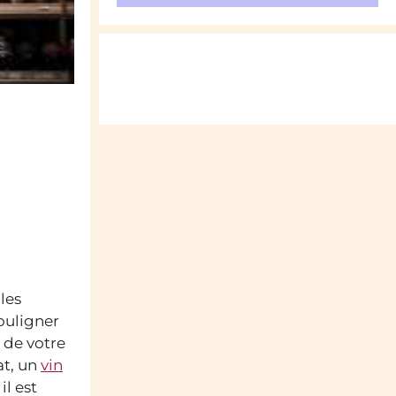
les
souligner
 de votre
at, un
vin
il est