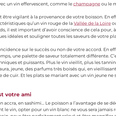
avec un vin effervescent, comme le
champagne
ou le 
 être vigilant à la provenance de votre boisson. En eff
téristiques qu’un vin rouge de la
Vallée de la Loire
o
, il est important d’avoir conscience de cela pour, 
ues idéales et souligner toutes les saveurs de votre pla
incidence sur le succès ou non de votre accord. En eff
 du temps, une palette de saveur totalement différente. C’
ques et puissants. Plus le vin vieillit, plus les tanni
ura, jeune, des parfums très boisés qui, en vieillissant
e cuir. Et les plats se mariant avec un vin jeune ne 
st votre ami
 en accra, en sashimi… Le poisson a l’avantage de se dé
 le vin, opter pour un vin blanc ne vous sera jamais