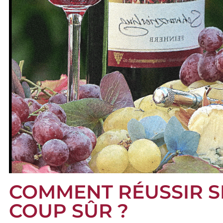
COMMENT RÉUSSIR S
COUP SÛR ?