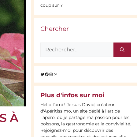
coup sûr ?
Chercher
Rechercher :
Twitter
Facebook
Instagram
Lien
Plus d'infos sur moi
Hello l'ami ! Je suis David, créateur
d'Apéritissimo, un site dédié à l'art de
S À
l'apéro, où je partage ma passion pour les
boissons, la gastronomie et la convivialité.
Rejoignez-moi pour découvrir des
conseils, des recettes et des astuces afin