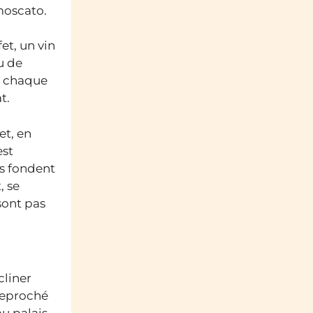
moscato.
et, un vin
u de
à chaque
t.
et, en
est
ns fondent
, se
sont pas
cliner
 reproché