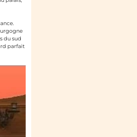
u palais,
tance.
Bourgogne
cs du sud
rd parfait