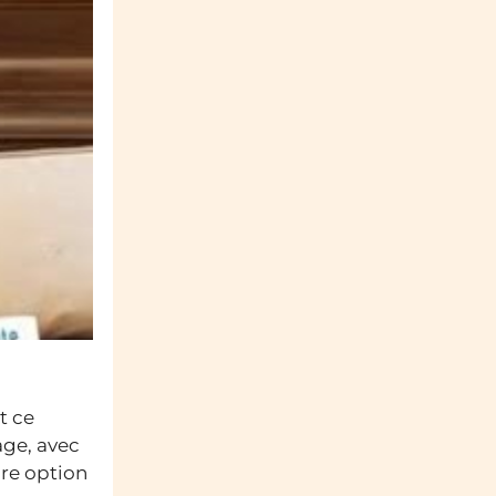
t ce
age, avec
ure option