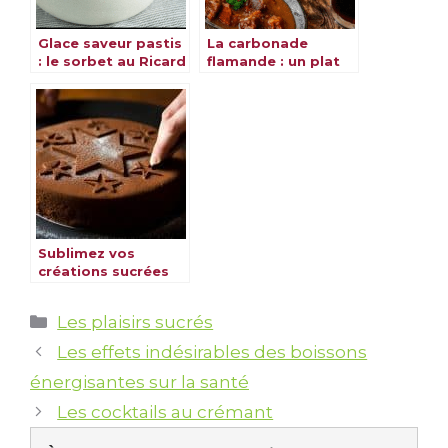
Glace saveur pastis
La carbonade
: le sorbet au Ricard
flamande : un plat
réconfortant aux
saveurs du Nord
Sublimez vos
créations sucrées
en pâtisserie avec
des chablons et
Catégories
Les plaisirs sucrés
pochoirs
Les effets indésirables des boissons
énergisantes sur la santé
Les cocktails au crémant