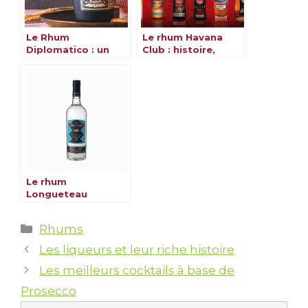
Le Rhum
Le rhum Havana
Diplomatico : un
Club : histoire,
trésor vénézuélien
variétés et
cocktails
Le rhum
Longueteau
Catégories
Rhums
Les liqueurs et leur riche histoire
Les meilleurs cocktails à base de
Prosecco