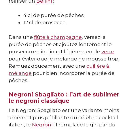
réaliser un
Bellini
:
4 cl de purée de pêches
12 cl de prosecco
Dans une
flûte à champagne
, versez la
purée de pêches et ajoutez lentement le
prosecco en inclinant légèrement le
verre
pour éviter que le mélange ne mousse trop.
Remuez doucement avec une
cuillère à
mélange
pour bien incorporer la purée de
pêches.
Negroni Sbagliato : l’art de sublimer
le negroni classique
Le Negroni Sbagliato est une variante moins
amère et plus pétillante du célèbre cocktail
italien, le
Negroni
. Il remplace le gin par du