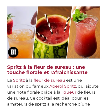
Spritz à la fleur de sureau : une
touche florale et rafraîchissante
Le
Spritz
à la
fleur de sureau
est une
variation du fameux
Aperol Spritz
, qui ajoute
une note florale grâce à la
liqueur
de fleurs
de sureau. Ce cocktail est idéal pour les
amateurs de spritz à la recherche d’une