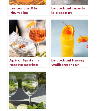
Les punchs & le
Le cocktail tuxedo :
Rhum : les
la classe et
meilleures recettes
l’élégance dans un
verre
Apérol Spritz : la
Le cocktail Harvey
recette secrète
Wallbanger : un
pour un cocktail
classique revisité
inoubliable