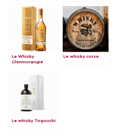
amateurs du monde
whisky
entier
Le Whisky
Le whisky corse
Glenmorangie
Le whisky Togouchi