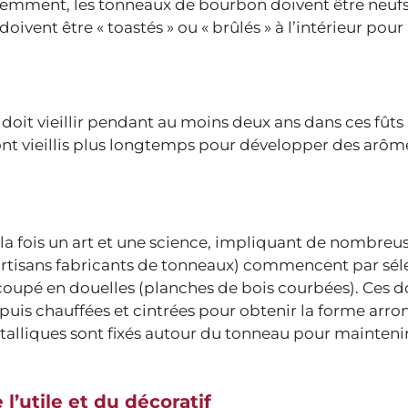
ent, les tonneaux de bourbon doivent être neufs
oivent être « toastés » ou « brûlés » à l’intérieur pour 
oit vieillir pendant au moins deux ans dans ces fûts
nt vieillis plus longtemps pour développer des arôm
 la fois un art et une science, impliquant de nombreu
 (artisans fabricants de tonneaux) commencent par sé
 coupé en douelles (planches de bois courbées). Ces d
uis chauffées et cintrées pour obtenir la forme arro
étalliques sont fixés autour du tonneau pour maintenir
l’utile et du décoratif