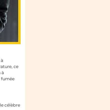
 à
rature, ce
 à
de fumée
le célèbre