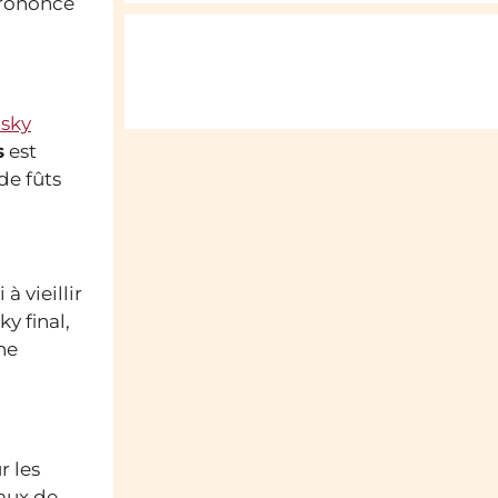
prononcé
sky
s
est
de fûts
à vieillir
y final,
he
r les
eaux de