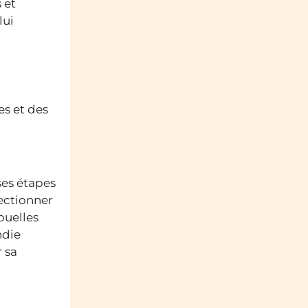
 et
lui
es et des
ses étapes
lectionner
ouelles
ndie
 sa