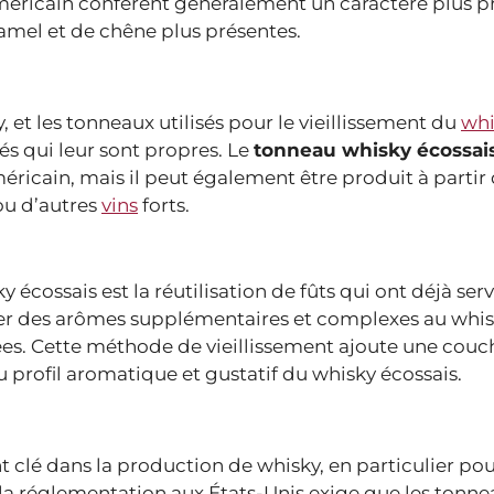
méricain confèrent généralement un caractère plus 
ramel et de chêne plus présentes.
 et les tonneaux utilisés pour le vieillissement du
whi
s qui leur sont propres. Le
tonneau whisky écossai
ricain, mais il peut également être produit à partir 
u d’autres
vins
forts.
ossais est la réutilisation de fûts qui ont déjà servi 
er des arômes supplémentaires et complexes au whisk
sées. Cette méthode de vieillissement ajoute une couc
profil aromatique et gustatif du whisky écossais.
 clé dans la production de whisky, en particulier pou
 la réglementation aux États-Unis exige que les tonn