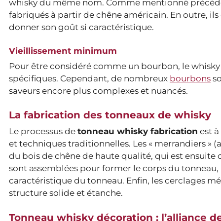
whisky du même nom. Comme mentionné précédemm
fabriqués à partir de chêne américain. En outre, ils d
donner son goût si caractéristique.
Vieillissement minimum
Pour être considéré comme un bourbon, le whisky d
spécifiques. Cependant, de nombreux
bourbons
so
saveurs encore plus complexes et nuancés.
La fabrication des tonneaux de whisky
Le processus de
tonneau whisky fabrication
est à
et techniques traditionnelles. Les « merrandiers »
du bois de chêne de haute qualité, qui est ensuite
sont assemblées pour former le corps du tonneau, p
caractéristique du tonneau. Enfin, les cerclages m
structure solide et étanche.
Tonneau whisky décoration : l’alliance de 