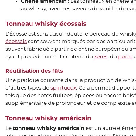
Chêne américain
: Les tonneaux en chêne a
au whisky, avec des saveurs de vanille, de ca
Tonneau whisky écossais
L’Écosse est sans aucun doute le berceau du whisky,
écossais
sont souvent marqués par des particularité
souvent fabriqué à partir de chêne européen ou amé
ayant précédemment contenu du
xérès
, du
porto
o
Réutilisation des fûts
Une pratique courante dans la production de whisky éc
d’autres types de
spiritueux
. Cela permet d’apport
tels que des notes fruitées, épicées ou encore boi
supplémentaire de profondeur et de complexité au 
Tonneau whisky américain
Le
tonneau whisky américain
est un autre élément
whiskies bourbon et rye. Contrairement à l’Écosse,