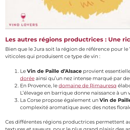
Les autres régions productrices : Une ri
Bien que le Jura soit la région de référence pour le 
viticoles qui produisent ce type de vin :
Le
Vin de Paille d’Alsace
provient essentie
dorée
ainsi qu’un nez intense marqué par des n
En Provence, le
domaine de Rimauresq
élab
L’élevage en barrique donne naissance à un vi
La Corse propose également un
Vin de Paill
complexité aromatique avec des notes florales
Ces différentes régions productrices permettent au
textures et saveurs, pour le plus grand plaisir des 