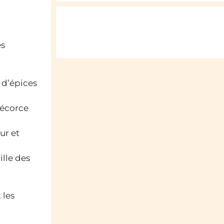
es
 d’épices
’écorce
ur et
ille des
 les