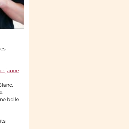
nes
be jaune
Blanc.
x.
ne belle
ts,