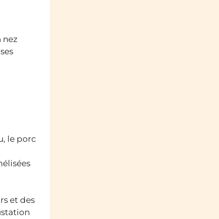
n nez
 ses
, le porc
mélisées
rs et des
ustation