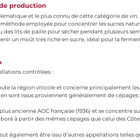
e de production
lématique et le plus connu de cette catégorie de vin.
 la méthode employée pour concentrer les sucres natur
s ou des lits de paille pour sécher pendant plusieurs se
nir un moût très riche en sucre, idéal pour la fermen
a
llations contrôlées :
oute la région viticole et concerne principalement le
qui en sont issus proviennent généralement de cépages
 plus ancienne AOC française (1936) et se concentre su
aboré à partir des mêmes cépages que celui des Côtes
peut également être issu d’autres appellations telles qu