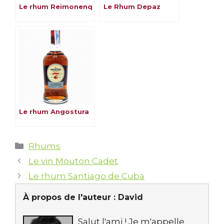
Le rhum Reimonenq
Le Rhum Depaz
Le rhum Angostura
Catégories
Rhums
Le vin Mouton Cadet
Le rhum Santiago de Cuba
À propos de l'auteur :
David
Salut l'ami ! Je m'appelle